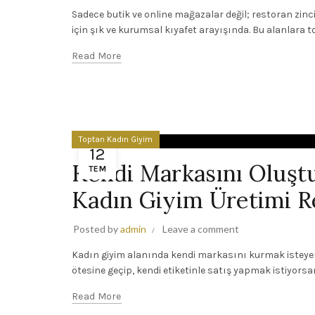
Sadece butik ve online mağazalar değil; restoran zincirl
için şık ve kurumsal kıyafet arayışında. Bu alanlara t
Read More
Toptan Kadın Giyim
12
Kendi Markasını Oluşt
TEM
Kadın Giyim Üretimi R
Posted by
admin
Leave a comment
Kadın giyim alanında kendi markasını kurmak isteyen g
ötesine geçip, kendi etiketinle satış yapmak istiyorsan b
Read More