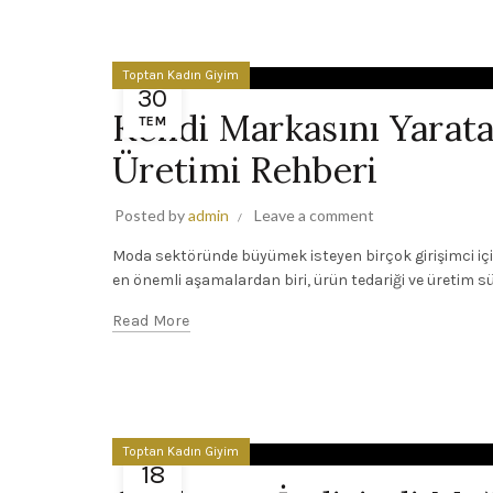
Toptan Kadın Giyim
30
Kendi Markasını Yarata
TEM
Üretimi Rehberi
Posted by
admin
Leave a comment
Moda sektöründe büyümek isteyen birçok girişimci i
en önemli aşamalardan biri, ürün tedariği ve üretim süre
Read More
Toptan Kadın Giyim
18