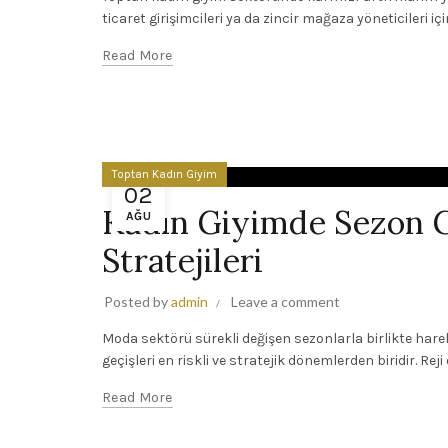
ticaret girişimcileri ya da zincir mağaza yöneticileri
Read More
Toptan Kadın Giyim
02
Kadın Giyimde Sezon Ge
AĞU
Stratejileri
Posted by
admin
Leave a comment
Moda sektörü sürekli değişen sezonlarla birlikte hare
geçişleri en riskli ve stratejik dönemlerden biridir. Reji
Read More