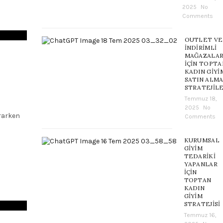
2025
No
Comments
OUTLET VE
İNDIRIMLI
MAĞAZALA
İÇIN TOPTA
KADIN GIYI
SATIN ALM
STRATEJILE
Temmuz 18,
2025
No
rarken
Comments
KURUMSAL
GIYIM
TEDARIKI
YAPANLAR
İÇIN
TOPTAN
KADIN
GIYIM
STRATEJISI
Temmuz 16,