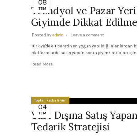
08
Trendyol ve Pazar Yeri 
TEM
Giyimde Dikkat Edilme
Posted by
admin
Leave a comment
Türkiye'de e-ticaretin en yoğun yapıldığı alanlardan bir
platformlarda satış yapan kadın giyim satıcıları için 
Read More
Toptan Kadın Giyim
04
Yurt Dışına Satış Yapa
TEM
Tedarik Stratejisi