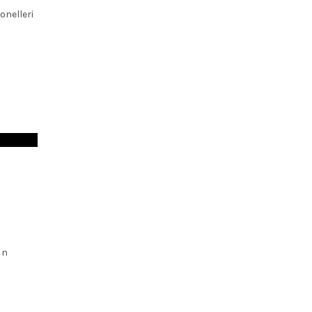
onelleri
ın