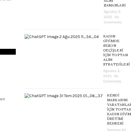
ALIM
ZAMANLARI
Ağustos 3,
2025
No
Comments
KADIN
GIYIMDE
SEZON
GEÇIŞLERI
İÇIN TOPTAN
ALIM
STRATEJILERI
Ağustos 2,
2025
No
Comments
KENDI
zon
MARKASINI
YARATANLA
İÇIN TOPTA
KADIN GIYIM
ÜRETIMI
REHBERI
Temmuz 30,