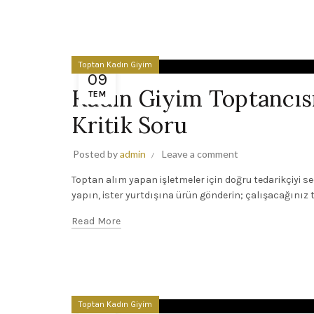
Toptan Kadın Giyim
09
Kadın Giyim Toptancıs
TEM
Kritik Soru
Posted by
admin
Leave a comment
Toptan alım yapan işletmeler için doğru tedarikçiyi seçm
yapın, ister yurtdışına ürün gönderin; çalışacağınız
Read More
Toptan Kadın Giyim