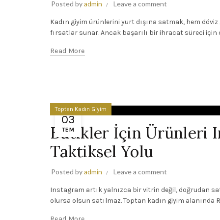
Posted by
admin
Leave a comment
Kadın giyim ürünlerini yurt dışına satmak, hem döviz
fırsatlar sunar. Ancak başarılı bir ihracat süreci için d
Read More
Toptan Kadın Giyim
03
Butikler İçin Ürünleri 
TEM
Taktiksel Yolu
Posted by
admin
Leave a comment
Instagram artık yalnızca bir vitrin değil, doğrudan s
olursa olsun satılmaz. Toptan kadın giyim alanında Re
Read More