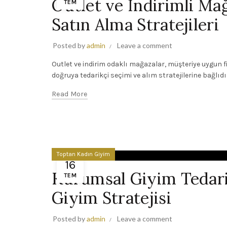
Outlet ve İndirimli Ma
TEM
Satın Alma Stratejileri
Posted by
admin
Leave a comment
Outlet ve indirim odaklı mağazalar, müşteriye uygun f
doğruya tedarikçi seçimi ve alım stratejilerine bağlıdır
Read More
Toptan Kadın Giyim
16
Kurumsal Giyim Tedari
TEM
Giyim Stratejisi
Posted by
admin
Leave a comment